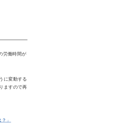
の労働時間が
うに変動する
りますので再
は？」