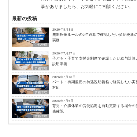
事がありましたら、お気軽にご相談ください。
最新の投稿
2026年8月3日
無期転換ルールの5年通算で確認したい契約更新
実務
労務管理
2026年7月27日
子ども・子育て支援金制度で確認したい給与計算
説明準備
労務管理
2026年7月13日
パート・有期雇用の待遇説明義務で確認したい実
対応
労務管理
2026年7月6日
育児・介護休業の労使協定を自動更新する場合の
務確認
労務管理