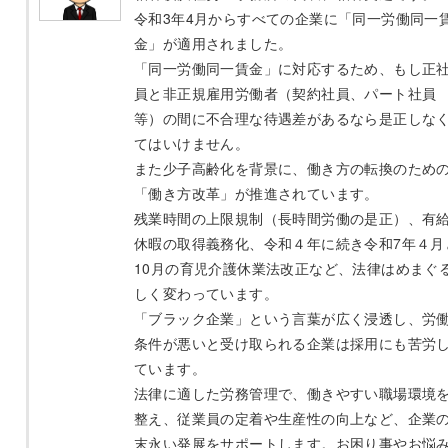
令和3年4月からすべての企業に「同一労働同一
金」が適用されました。
「同一労働同一賃金」に対応するため、もし正
員と非正規雇用労働者（契約社員、パート社員
等）の間に不合理な待遇差があるなら是正しな
てはいけません。
また少子高齢化を背景に、働き方の転換のため
「働き方改革」が推進されています。
残業時間の上限規制（長時間労働の是正）、有
休暇の取得義務化、令和４年に続き令和7年４月
10月の育児介護休業法改正など、法律はめまぐ
しく変わっています。
「ブラック企業」という言葉が広く浸透し、労
条件が悪いと受け取られる企業は採用にも苦労
ています。
法律に適した労務管理で、働きやすい職場環境
整え、従業員の定着や生産性の向上など、企業
末永い発展をサポートします。お困り事やお悩