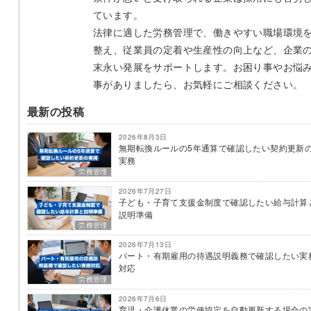
ています。
法律に適した労務管理で、働きやすい職場環境
整え、従業員の定着や生産性の向上など、企業
末永い発展をサポートします。お困り事やお悩
事がありましたら、お気軽にご相談ください。
最新の投稿
2026年8月3日
無期転換ルールの5年通算で確認したい契約更新
実務
労務管理
2026年7月27日
子ども・子育て支援金制度で確認したい給与計算
説明準備
労務管理
2026年7月13日
パート・有期雇用の待遇説明義務で確認したい実
対応
労務管理
2026年7月6日
育児・介護休業の労使協定を自動更新する場合の