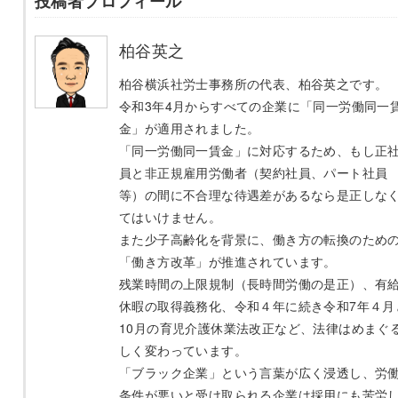
投稿者プロフィール
柏谷英之
柏谷横浜社労士事務所の代表、柏谷英之です。
令和3年4月からすべての企業に「同一労働同一
金」が適用されました。
「同一労働同一賃金」に対応するため、もし正
員と非正規雇用労働者（契約社員、パート社員
等）の間に不合理な待遇差があるなら是正しな
てはいけません。
また少子高齢化を背景に、働き方の転換のため
「働き方改革」が推進されています。
残業時間の上限規制（長時間労働の是正）、有
休暇の取得義務化、令和４年に続き令和7年４月
10月の育児介護休業法改正など、法律はめまぐ
しく変わっています。
「ブラック企業」という言葉が広く浸透し、労
条件が悪いと受け取られる企業は採用にも苦労